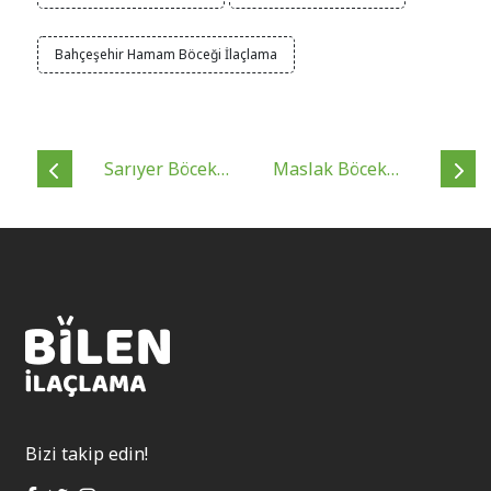
Bahçeşehir Hamam Böceği İlaçlama
Sarıyer Böcek
Maslak Böcek
İlaçlama | 7/24
İlaçlama Firması |
Garantili ve
Kokusuz, Ruhsatlı
Kokusuz İlaçlama
ve Profesyonel
Hizmeti
Haşere Çözümleri
Bizi takip edin!