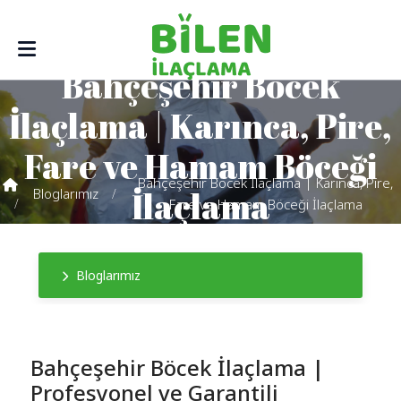
Bahçeşehir Böcek
İlaçlama | Karınca, Pire,
Fare ve Hamam Böceği
Bahçeşehir Böcek İlaçlama | Karınca, Pire,
İlaçlama
Bloglarımız
Fare ve Hamam Böceği İlaçlama
Bloglarımız
Bahçeşehir Böcek İlaçlama |
Profesyonel ve Garantili