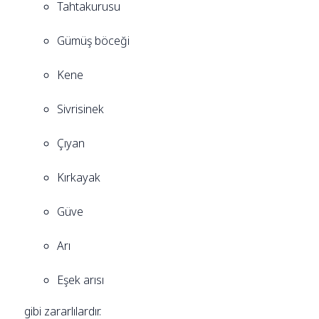
Tahtakurusu
Gümüş böceği
Kene
Sivrisinek
Çıyan
Kırkayak
Güve
Arı
Eşek arısı
gibi zararlılardır.