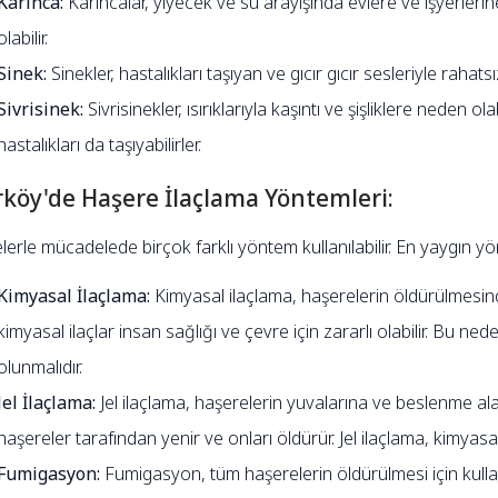
Karınca:
Karıncalar, yiyecek ve su arayışında evlere ve işyerlerine gi
olabilir.
Sinek:
Sinekler, hastalıkları taşıyan ve gıcır gıcır sesleriyle rahatsı
Sivrisinek:
Sivrisinekler, ısırıklarıyla kaşıntı ve şişliklere neden ola
hastalıkları da taşıyabilirler.
rköy'de Haşere İlaçlama Yöntemleri:
erle mücadelede birçok farklı yöntem kullanılabilir. En yaygın yö
Kimyasal İlaçlama:
Kimyasal ilaçlama, haşerelerin öldürülmesinde
kimyasal ilaçlar insan sağlığı ve çevre için zararlı olabilir. Bu ne
olunmalıdır.
Jel İlaçlama:
Jel ilaçlama, haşerelerin yuvalarına ve beslenme alan
haşereler tarafından yenir ve onları öldürür. Jel ilaçlama, kimyas
Fumigasyon:
Fumigasyon, tüm haşerelerin öldürülmesi için kulla