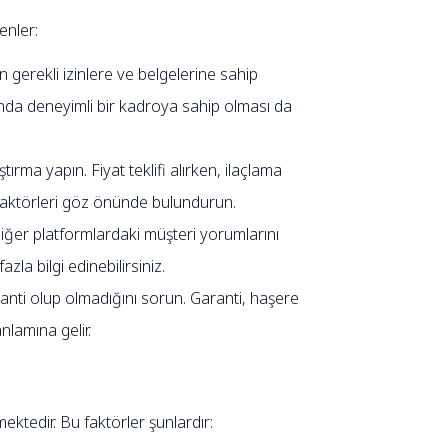
enler:
 gerekli izinlere ve belgelerine sahip
nda deneyimli bir kadroya sahip olması da
tırma yapın. Fiyat teklifi alırken, ilaçlama
i faktörleri göz önünde bulundurun.
diğer platformlardaki müşteri yorumlarını
a bilgi edinebilirsiniz.
ti olup olmadığını sorun. Garanti, haşere
nlamına gelir.
ektedir. Bu faktörler şunlardır: