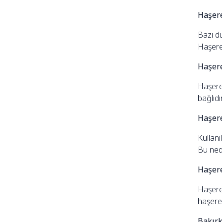
Haşere
Bazı du
Haşere 
Haşere
Haşere
bağlıdı
Haşere
Kullanı
Bu nede
Haşere
Haşere 
haşere 
Bakırk