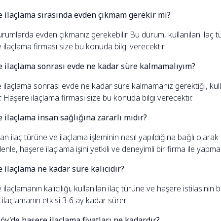
 ilaçlama sırasında evden çıkmam gerekir mi?
rumlarda evden çıkmanız gerekebilir. Bu durum, kullanılan ilaç tü
ilaçlama firması size bu konuda bilgi verecektir.
 ilaçlama sonrası evde ne kadar süre kalmamalıyım?
 ilaçlama sonrası evde ne kadar süre kalmamanız gerektiği, kulla
r. Haşere ilaçlama firması size bu konuda bilgi verecektir.
 ilaçlama insan sağlığına zararlı mıdır?
lan ilaç türüne ve ilaçlama işleminin nasıl yapıldığına bağlı olarak
nle, haşere ilaçlama işini yetkili ve deneyimli bir firma ile yapma
 ilaçlama ne kadar süre kalıcıdır?
ilaçlamanın kalıcılığı, kullanılan ilaç türüne ve haşere istilasının
ilaçlamanın etkisi 3-6 ay kadar sürer.
öy'de haşere ilaçlama fiyatları ne kadardır?