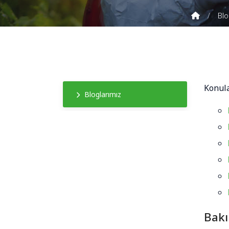
Blo
Konul
Bloglarımız
Bakı