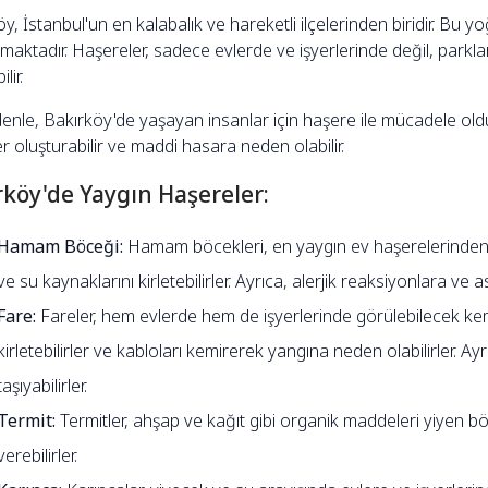
y, İstanbul'un en kalabalık ve hareketli ilçelerinden biridir. Bu y
rmaktadır. Haşereler, sadece evlerde ve işyerlerinde değil, park
lir.
nle, Bakırköy'de yaşayan insanlar için haşere ile mücadele oldukç
er oluşturabilir ve maddi hasara neden olabilir.
rköy'de Yaygın Haşereler:
Hamam Böceği:
Hamam böcekleri, en yaygın ev haşerelerinden bir
ve su kaynaklarını kirletebilirler. Ayrıca, alerjik reaksiyonlara ve a
Fare:
Fareler, hem evlerde hem de işyerlerinde görülebilecek kemi
kirletebilirler ve kabloları kemirerek yangına neden olabilirler. Ay
taşıyabilirler.
Termit:
Termitler, ahşap ve kağıt gibi organik maddeleri yiyen böc
verebilirler.