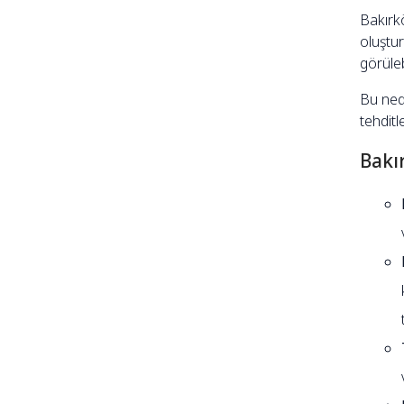
Bakırkö
oluştu
görülebi
Bu nede
tehditl
Bakı