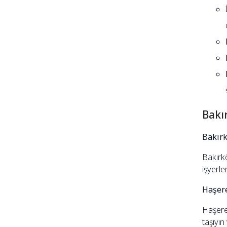
Bakı
Bakırk
Bakırkö
işyerle
Haşere
Haşere 
taşıyın