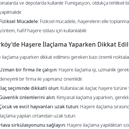
binalarda ve depolarda kullanılır. Fumigasyon, oldukça tehlikeli bi
yapılmalıdır.
Fiziksel Mücadele:
Fiziksel mücadele, haşerelerin elle toplanma
yöntem, hafif haşere istilası için kullanılabilir.
rköy'de Haşere İlaçlama Yaparken Dikkat Edi
 ilaçlama yaparken dikkat edilmesi gereken bazı önemli noktalar
Uzman bir firma ile çalışın:
Haşere ilaçlama işi, uzmanlık gerektir
deneyimli bir firma ile yapmanız önemlidir.
İlaç seçiminde dikkatli olun:
Kullanılacak ilaçlar, haşere türüne 
Güvenlik önlemlerini alın:
Kimyasal ilaçlama yaparken, gerekli 
Çocuk ve evcil hayvanları uzak tutun:
Haşere ilaçlama sırasın
ilaçlama yapılan ortamdan uzak tutun.
Hava sirkülasyonunu sağlayın:
Haşere ilaçlama yapıldıktan son