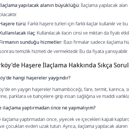
İlaçlama yapılacak alanın büyüklüğü:
İlaçlama yapılacak alan
olacaktır.
Haşere türü:
Farklı haşere türleri için farklı ilaçlar kullanılır ve b
Kullanılacak ilaç:
Kullanılacak ilacın cinsi ve miktarı da fiyatı etki
Firmanın sunduğu hizmetler:
Bazı firmalar sadece ilaçlama hiz
sonrası temizlik hizmeti de vermektedir. Bu da fiyata yansıyabilir.
rköy'de Haşere İlaçlama Hakkında Sıkça Sorul
öy'de hangi haşereler yaygındır?
y'de en yaygın haşereler hamamböceği, fare, termit, karınca, sin
rine, parklara ve bahçelere girip insan sağlığına ve maddi varlıklar
 ilaçlama yaptırmadan önce ne yapmalıyım?
ilaçlama yaptırmadan önce, yiyecek ve içecekleri kapalı kaplarda
 ve çocukları evden uzak tutun. Ayrıca, ilaçlama yapılacak alanın e