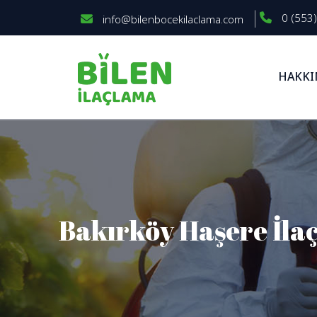
0 (553)
info@bilenbocekilaclama.com
HAKKI
Bakırköy Haşere İlaç