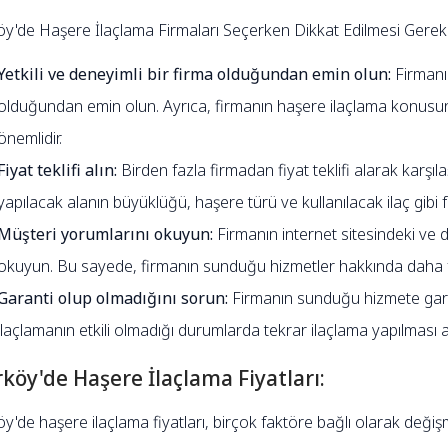
öy'de Haşere İlaçlama Firmaları Seçerken Dikkat Edilmesi Gerek
Yetkili ve deneyimli bir firma olduğundan emin olun:
Firmanın
olduğundan emin olun. Ayrıca, firmanın haşere ilaçlama konusu
önemlidir.
Fiyat teklifi alın:
Birden fazla firmadan fiyat teklifi alarak karşılaş
yapılacak alanın büyüklüğü, haşere türü ve kullanılacak ilaç gib
Müşteri yorumlarını okuyun:
Firmanın internet sitesindeki ve 
okuyun. Bu sayede, firmanın sunduğu hizmetler hakkında daha fazl
Garanti olup olmadığını sorun:
Firmanın sunduğu hizmete garan
ilaçlamanın etkili olmadığı durumlarda tekrar ilaçlama yapılması a
rköy'de Haşere İlaçlama Fiyatları:
y'de haşere ilaçlama fiyatları, birçok faktöre bağlı olarak değişm