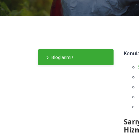
Konul
Bloglarımız
Sarı
Hizm