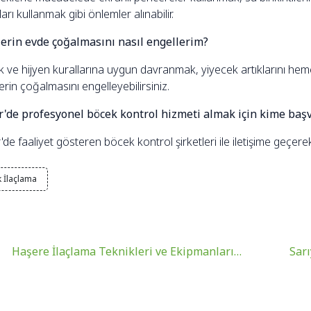
arı kullanmak gibi önlemler alınabilir.
erin evde çoğalmasını nasıl engellerim?
ik ve hijyen kurallarına uygun davranmak, yiyecek artıklarını he
rin çoğalmasını engelleyebilirsiniz.
r'de profesyonel böcek kontrol hizmeti almak için kime baş
'de faaliyet gösteren böcek kontrol şirketleri ile iletişime geçere
 İlaçlama
Haşere İlaçlama Teknikleri ve Ekipmanları
Sar
Sarıyer'de Profesyonel Hizmet Nasıl Seçilir?