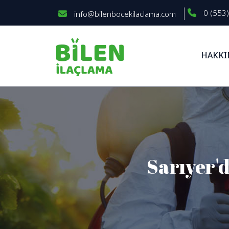
0 (553)
info@bilenbocekilaclama.com
HAKKI
Sarıyer'