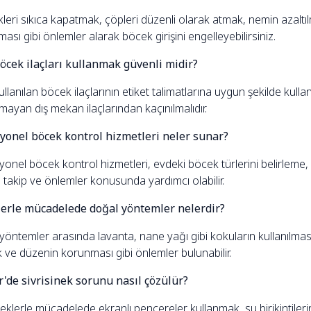
leri sıkıca kapatmak, çöpleri düzenli olarak atmak, nemin azaltıl
ması gibi önlemler alarak böcek girişini engelleyebilirsiniz.
öcek ilaçları kullanmak güvenli midir?
llanılan böcek ilaçlarının etiket talimatlarına uygun şekilde kullan
lmayan dış mekan ilaçlarından kaçınılmalıdır.
yonel böcek kontrol hizmetleri neler sunar?
yonel böcek kontrol hizmetleri, evdeki böcek türlerini belirlem
 takip ve önlemler konusunda yardımcı olabilir.
erle mücadelede doğal yöntemler nelerdir?
öntemler arasında lavanta, nane yağı gibi kokuların kullanılması,
k ve düzenin korunması gibi önlemler bulunabilir.
r'de sivrisinek sorunu nasıl çözülür?
neklerle mücadelede ekranlı pencereler kullanmak, su birikintiler