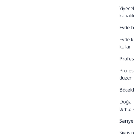
Yiyecek
kapatıl
Evde b
Evde ku
kullanı
Profes
Profes
düzenli
Böcekl
Doğal y
temizli
Sarıye
Sivrisi