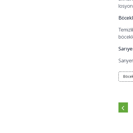
losyonl
Böcekl
Temizl
böcekle
Sarıye
Sarıyer
Böcek