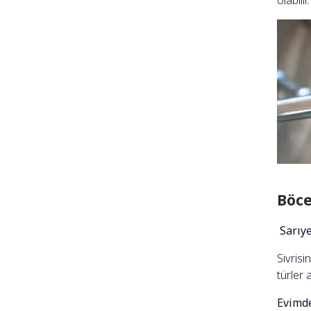
olabilir.
Böce
Sarıye
Sivrisi
türler 
Evimde