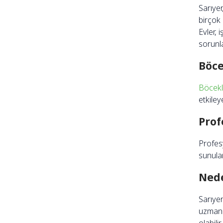
Sarıyer
birçok 
Evler, 
sorunl
Böce
Böcekl
etkiley
Prof
Profesy
sunulan
Nede
Sarıye
uzmanla