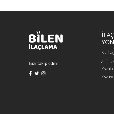
İLA
YÖN
Sıvı İl
Jel İla
Bizi takip edin!
Kokulu 
Kokusu