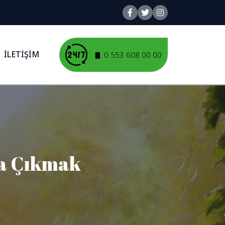
İLETİŞİM
0 553 608 00 00
şa Çıkmak