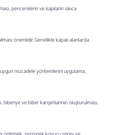
ması, pencerelerin ve kapıların sıkıca
ılması önemlidir. Genellikle kapalı alanlarda
e, uygun mücadele yöntemlerini uygulama,
 biberiye ve biber karışımlarının oluşturulması,
ini önlemek, sivrisinek kovucu sprey ve