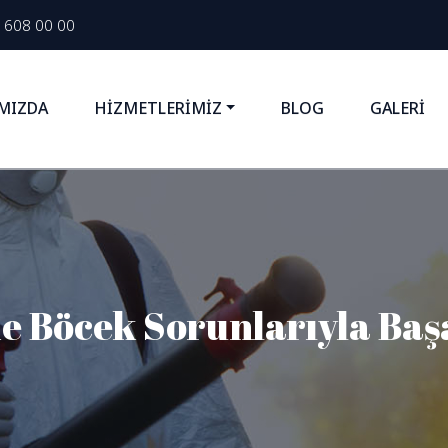
 608 00 00
MIZDA
HİZMETLERİMİZ
BLOG
GALERİ
de Böcek Sorunlarıyla Ba