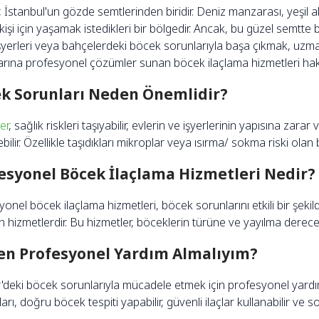
, İstanbul'un gözde semtlerinden biridir. Deniz manzarası, yeşil al
kişi için yaşamak istedikleri bir bölgedir. Ancak, bu güzel semtte 
işyerleri veya bahçelerdeki böcek sorunlarıyla başa çıkmak, uzman
arına profesyonel çözümler sunan böcek ilaçlama hizmetleri hak
k Sorunları Neden Önemlidir?
er
, sağlık riskleri taşıyabilir, evlerin ve işyerlerinin yapısına zar
ebilir. Özellikle taşıdıkları mikroplar veya ısırma/ sokma riski olan 
esyonel Böcek İlaçlama Hizmetleri Nedir?
onel böcek ilaçlama hizmetleri, böcek sorunlarını etkili bir şek
 hizmetlerdir. Bu hizmetler, böceklerin türüne ve yayılma derecesin
n Profesyonel Yardım Almalıyım?
r'deki böcek sorunlarıyla mücadele etmek için profesyonel yardım
rı, doğru böcek tespiti yapabilir, güvenli ilaçlar kullanabilir ve 