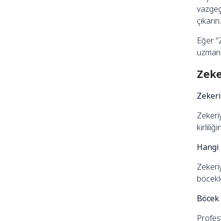
vazgeçi
çıkarın.
Eğer "
uzmanl
Zeke
Zekeri
Zekeriy
kirlili
Hangi 
Zekeriy
böcekle
Böcek 
Profes