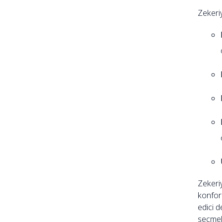
Zekeri
Zekeriy
konfor
edici d
seçmek 