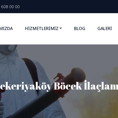
 608 00 00
MIZDA
HİZMETLERİMİZ
BLOG
GALERİ
ekeriyaköy Böcek İlaçla