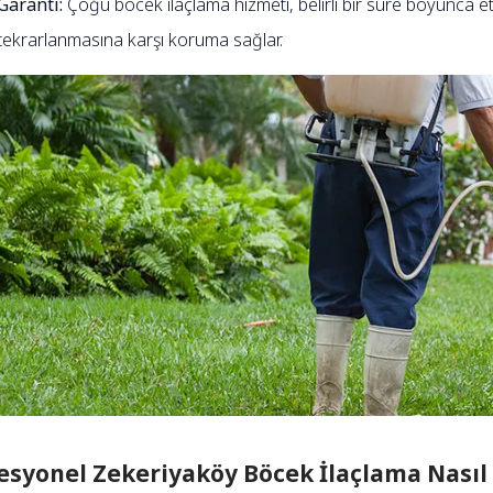
Garanti:
Çoğu böcek ilaçlama hizmeti, belirli bir süre boyunca etk
tekrarlanmasına karşı koruma sağlar.
esyonel Zekeriyaköy Böcek İlaçlama Nasıl 