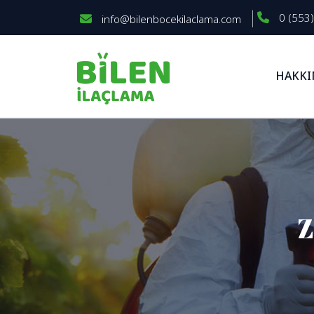
0 (553)
info@bilenbocekilaclama.com
HAKKI
Z