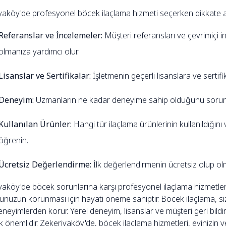
yaköy'de profesyonel böcek ilaçlama hizmeti seçerken dikkate a
Referanslar ve İncelemeler:
Müşteri referansları ve çevrimiçi in
olmanıza yardımcı olur.
Lisanslar ve Sertifikalar:
İşletmenin geçerli lisanslara ve serti
Deneyim:
Uzmanların ne kadar deneyime sahip olduğunu sorun
Kullanılan Ürünler:
Hangi tür ilaçlama ürünlerinin kullanıldığın
öğrenin.
Ücretsiz Değerlendirme:
İlk değerlendirmenin ücretsiz olup olma
aköy'de böcek sorunlarına karşı profesyonel ilaçlama hizmetlerin
unuzun korunması için hayati öneme sahiptir. Böcek ilaçlama, siz
eneyimlerden korur. Yerel deneyim, lisanslar ve müşteri geri bildir
önemlidir. Zekeriyaköy'de, böcek ilaçlama hizmetleri, evinizin v