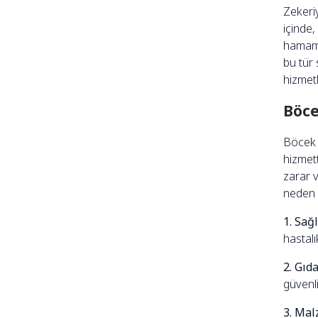
Zekeriy
içinde,
hamambö
bu tür
hizmetl
Böce
Böcek 
hizmett
zarar v
neden 
1. Sağl
hastalı
2. Gıd
güvenli
3. Ma