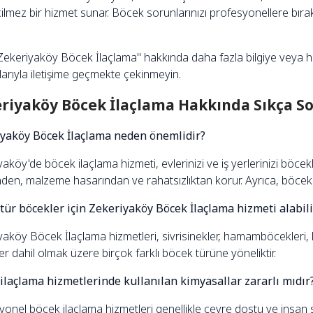
lmez bir hizmet sunar. Böcek sorunlarınızı profesyonellere bırak
Zekeriyaköy Böcek İlaçlama" hakkında daha fazla bilgiye veya hi
arıyla iletişime geçmekte çekinmeyin.
riyaköy Böcek İlaçlama Hakkında Sıkça So
yaköy Böcek İlaçlama neden önemlidir?
aköy'de böcek ilaçlama hizmeti, evlerinizi ve iş yerlerinizi böce
ğinden, malzeme hasarından ve rahatsızlıktan korur. Ayrıca, böcekler
tür böcekler için Zekeriyaköy Böcek İlaçlama hizmeti alabil
aköy Böcek İlaçlama hizmetleri, sivrisinekler, hamamböcekleri, kar
r dahil olmak üzere birçok farklı böcek türüne yöneliktir.
ilaçlama hizmetlerinde kullanılan kimyasallar zararlı mıdır
yonel böcek ilaçlama hizmetleri genellikle çevre dostu ve insan 