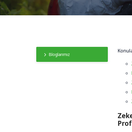
Konul
Bloglarımız
Zeke
Pro