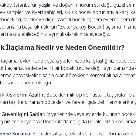
aköy, İstanbul'un yeşilin ve doğanın hüküm sürdüğü güzel semtler
 ev sahipleri ve işyeri sahipleri, sık sık böcek sorunlarıyla karşı ka
cekleri, fareler ve diğer zararlı böcekler, hem evlerde hem de i
 sorunlarla başa çıkmak için "Zekeriyaköy Böcek İlaçlama" hizm
eri nasıl alabileceğinizi ayrıntılı olarak inceleyeceğiz.
k İlaçlama Nedir ve Neden Önemlidir?
ilaçlama, evlerinizde veya iş yerlerinizde karşılaştığınız böcek
ir. İlaçlama, sadece belirli bir böcek türüne değil, aynı zamanda 
erme potansiyeline sahip olan böceklerin kontrol altına alınmasını
bu kadar önemli olduğu:
ık Risklerini Azaltır:
Böcekler, mikrop ve hastalık taşıyıcıları olabi
kları taşırken, hamamböcekleri ve fareler gıda zehirlenmelerine yo
a Güvenliğini Sağlar:
İş yerlerinde veya evlerde bulunan böcekler,
ğinizi tehlikeye atar. Böcek ilaçlama, gıda ürünlerinizin korunmas
lzeme Koruma:
Böcekler, ahşap, tekstil ve mobilya gibi malzemele