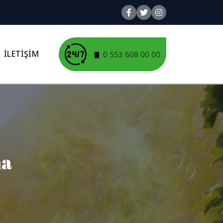
İLETİŞİM
0 553 608 00 00
ma