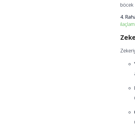
böcek i
4. Rah
ilaçla
Zeke
Zekeriy