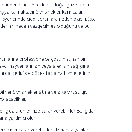
inden biridir. Ancak, bu doğal güzelliklerin
rşıya kalmaktadır. Sivrisinekler, karıncalar,
şyerlerinde ciddi sorunlara neden olabilir. İşte
etlerinin neden vazgeçilmez olduğunu ve bu
 sorunlarına profesyonelce çözüm sunan bir
evcil hayvanlarınızın veya ailenizin sağlığına
 da içerir. İşte böcek ilaçlama hizmetlerinin
lirler. Sivrisinekler sıtma ve Zika virüsü gibi
l açabilirler.
 gıda ürünlerinize zarar verebilirler. Bu, gıda
ına yardımcı olur.
re ciddi zarar verebilirler. Uzmanca yapılan