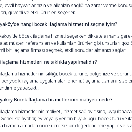
e, evcil hayvanlarınızın ve ailenizin sağlığına zarar verme konu
rı, güvenli ve etkili ürünleri seçerler.
yaköy'de hangi böcek ilaçlama hizmetini seçmeliyim?
aköy'de böcek ilaçlama hizmeti seçerken dikkate almanız gereken 
kalar, müşteri referansları ve kullanılan ürünler gibi unsurları gö
li bir ilaçlama firması seçmek, etkili sonuçlar almanızı sağlar.
ilaçlama hizmetleri ne sıklıkla yapılmalıdır?
laçlama hizmetlerinin sıklığı, böcek türüne, bölgenize ve sorunun
 periyodik ilaçlama uygulamaları önerilir. İlaçlama uzmanı, size 
endirme yapacaktır.
yaköy Böcek İlaçlama hizmetlerinin maliyeti nedir?
laçlama hizmetlerinin maliyeti, hizmet sağlayıcısına, uygulanaca
. Genellikle fiyatlar, ev veya iş yerinin büyüklüğü, böcek türü ve i
a hizmeti almadan önce ücretsiz bir değerlendirme yapılır ve size mal