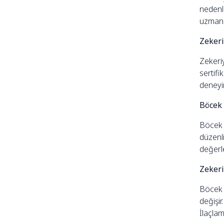
nedenl
uzmanla
Zekeri
Zekeriy
sertifi
deneyim
Böcek 
Böcek i
düzenli
değerl
Zekeri
Böcek i
değişir
İlaçlam