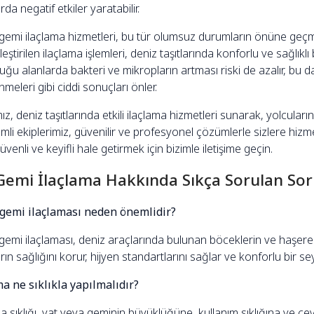
rda negatif etkiler yaratabilir.
 gemi ilaçlama hizmetleri, bu tür olumsuz durumların önüne geçme
eştirilen ilaçlama işlemleri, deniz taşıtlarında konforlu ve sağlıklı
ğu alanlarda bakteri ve mikropların artması riski de azalır, bu da
nmeleri gibi ciddi sonuçları önler.
z, deniz taşıtlarında etkili ilaçlama hizmetleri sunarak, yolcular
mli ekiplerimiz, güvenilir ve profesyonel çözümlerle sizlere hiz
venli ve keyifli hale getirmek için bizimle iletişime geçin.
Gemi İlaçlama Hakkında Sıkça Sorulan Sor
 gemi ilaçlaması neden önemlidir?
gemi ilaçlaması, deniz araçlarında bulunan böceklerin ve haşerele
rın sağlığını korur, hijyen standartlarını sağlar ve konforlu bir s
ma ne sıklıkla yapılmalıdır?
a sıklığı, yat veya geminin büyüklüğüne, kullanım sıklığına ve çevr