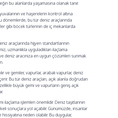
eğin bu alanlarda yaşamasına olanak tanır.
yuvalarının ve haşerelerin kontrol altına
ğu dönemlerde, bu tür deniz araçlarında
ler gibi böcek türlerinin de iç mekanlarda
deniz araçlarında hijyen standartlarının
miz, uzmanlıkla uyguladıkları ilaçlama
ze ve deniz aracınıza en uygun çözümleri sunmak
n.
r ve gemiler, vapurlar, arabalı vapurlar, deniz
ı içerir. Bu tür deniz araçları, açık alanla doğrudan
 Özellikle büyük gemi ve vapurların geniş açık
r.
 ilaçlama işlemleri önemlidir. Deniz taşıtlarının
likeli sonuçlara yol açabilir. Günümüzde, insanlar
hissiyatına neden olabilir. Bu duygular,