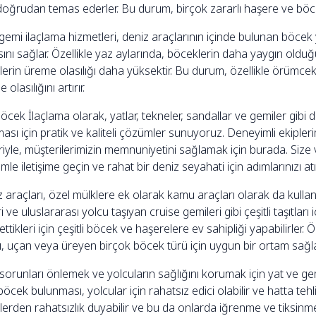
doğrudan temas ederler. Bu durum, birçok zararlı haşere ve böc
gemi ilaçlama hizmetleri, deniz araçlarının içinde bulunan böcek 
sını sağlar. Özellikle yaz aylarında, böceklerin daha yaygın oldu
erin üreme olasılığı daha yüksektir. Bu durum, özellikle örümcek
olasılığını artırır.
öcek İlaçlama olarak, yatlar, tekneler, sandallar ve gemiler gibi 
sı için pratik ve kaliteli çözümler sunuyoruz. Deneyimli ekipleri
eriyle, müşterilerimizin memnuniyetini sağlamak için burada. Si
zimle iletişime geçin ve rahat bir deniz seyahati için adımlarınızı atı
raçları, özel mülklere ek olarak kamu araçları olarak da kullanılı
ri ve uluslararası yolcu taşıyan cruise gemileri gibi çeşitli taşıtlar
ttikleri için çeşitli böcek ve haşerelere ev sahipliği yapabilirler.
ı, uçan veya üreyen birçok böcek türü için uygun bir ortam sağla
sorunları önlemek ve yolcuların sağlığını korumak için yat ve gemi
böcek bulunması, yolcular için rahatsız edici olabilir ve hatta teh
erden rahatsızlık duyabilir ve bu da onlarda iğrenme ve tiksinme 