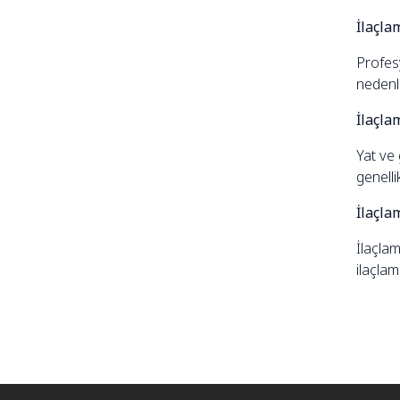
İlaçla
Profes
nedenle
İlaçla
Yat ve 
genelli
İlaçla
İlaçlam
ilaçlam