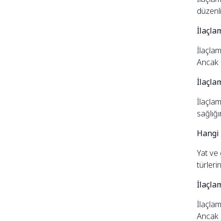
düzenli
İlaçla
İlaçla
Ancak g
İlaçla
İlaçlam
sağlığı
Hangi 
Yat ve 
türlerin
İlaçla
İlaçla
Ancak g