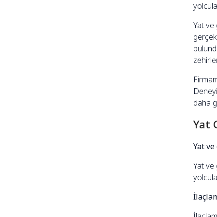
yolcula
Yat ve
gerçekl
bulundu
zehirle
Firmamı
Deneyi
daha gü
Yat 
Yat ve
Yat ve 
yolcula
İlaçla
İlaçlam