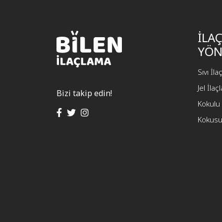
İLA
YÖN
Sıvı İl
Jel İla
Bizi takip edin!
Kokulu 
Kokusu