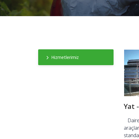
Hizmetlerimiz
Yat 
Dairele
araçlar
standar