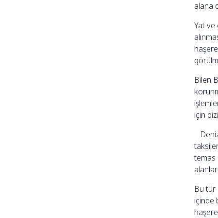
alana 
Yat ve 
alınma
haşerel
görülme 
Bilen B
korunma
işleml
için bi
Deniz a
taksile
temas e
alanlar
Bu tür 
içinde 
haşerel