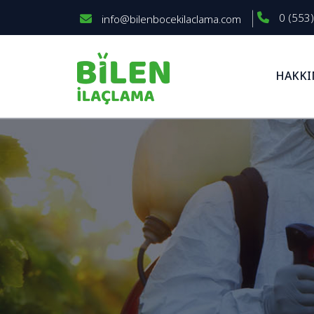
0 (553)
info@bilenbocekilaclama.com
HAKKI