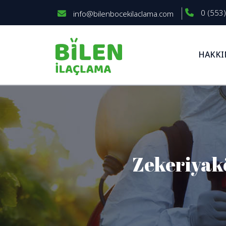
0 (553)
info@bilenbocekilaclama.com
HAKKI
Zekeriyak