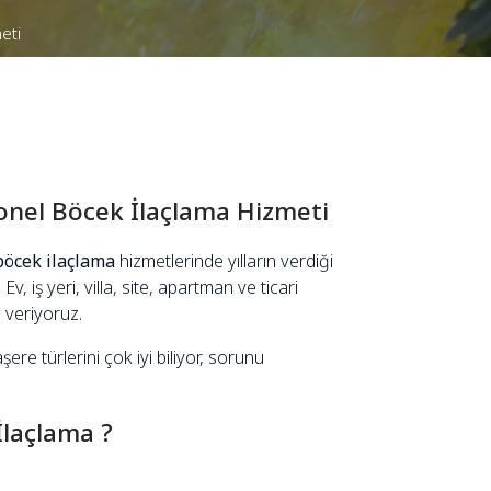
eti
onel Böcek İlaçlama Hizmeti
böcek ilaçlama
hizmetlerinde yılların verdiği
, iş yeri, villa, site, apartman ve ticari
 veriyoruz.
ere türlerini çok iyi biliyor, sorunu
İlaçlama ?