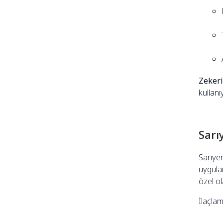
Zekeri
kullanı
Sarı
Sarıyer
uygula
özel ol
İlaçlam