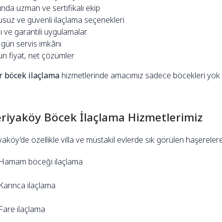
nda uzman ve sertifikalı ekip
suz ve güvenli ilaçlama seçenekleri
ı ve garantili uygulamalar
 gün servis imkânı
n fiyat, net çözümler
r böcek ilaçlama
hizmetlerinde amacımız sadece böcekleri yok e
riyaköy Böcek İlaçlama Hizmetlerimiz
aköy’de özellikle villa ve müstakil evlerde sık görülen haşereler
Hamam böceği ilaçlama
Karınca ilaçlama
Fare ilaçlama