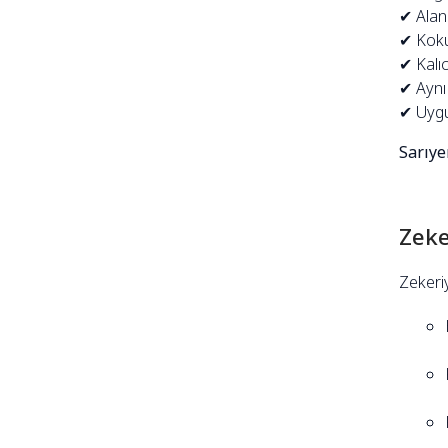
✔ Alanı
✔ Koku
✔ Kalıc
✔ Aynı
✔ Uygu
Sarıye
Zeke
Zekeriy