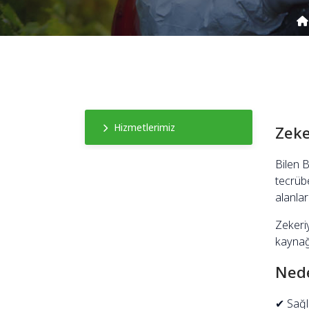
Hizmetlerimiz
Zeke
Bilen 
tecrübe
alanla
Zekeriy
kaynağ
Nede
✔ Sağlı