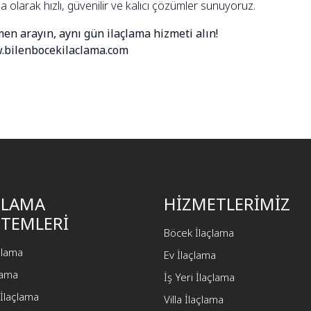
a olarak hızlı, güvenilir ve kalıcı çözümler sunuyoruz.
en arayın, aynı gün ilaçlama hizmeti alın!
bilenbocekilaclama.com
ÇLAMA
HİZMETLERİMİZ
TEMLERİ
Böcek İlaçlama
açlama
Ev İlaçlama
çlama
İş Yeri İlaçlama
İlaçlama
Villa İlaçlama