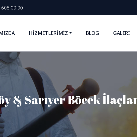
 608 00 00
MIZDA
HİZMETLERİMİZ
BLOG
GALERİ
öy & Sarıyer Böcek İlaçla