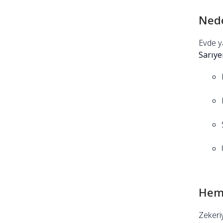
Nede
Evde ya
Sarıye
Heme
Zekeri