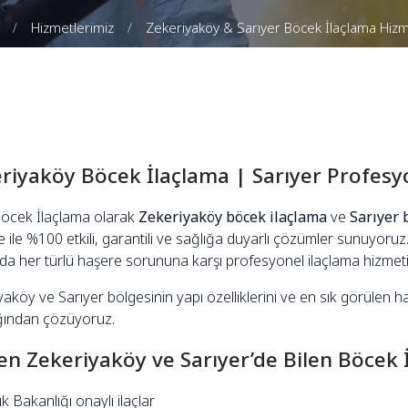
Hizmetlerimiz
Zekeriyaköy & Sarıyer Böcek İlaçlama Hizm
riyaköy Böcek İlaçlama | Sarıyer Profesy
Böcek İlaçlama olarak
Zekeriyaköy böcek ilaçlama
ve
Sarıyer 
 ile %100 etkili, garantili ve sağlığa duyarlı çözümler sunuyoruz. Ev
rda her türlü haşere sorununa karşı profesyonel ilaçlama hizmeti
aköy ve Sarıyer bölgesinin yapı özelliklerini ve en sık görülen haş
ından çözüyoruz.
n Zekeriyaköy ve Sarıyer’de Bilen Böcek 
k Bakanlığı onaylı ilaçlar